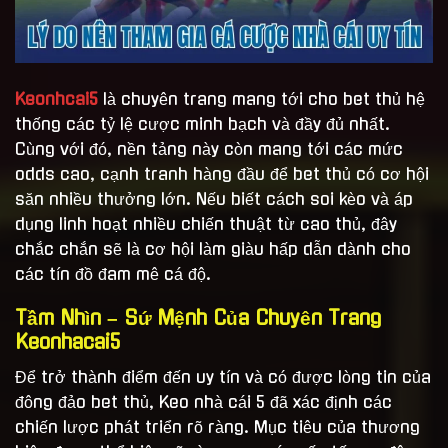
Keonhcai5
là chuyên trang mang tới cho bet thủ hệ
thống các tỷ lệ cược minh bạch và đầy đủ nhất.
Cùng với đó, nền tảng này còn mang tới các mức
odds cao, cạnh tranh hàng đầu để bet thủ có cơ hội
săn nhiều thưởng lớn. Nếu biết cách soi kèo và áp
dụng linh hoạt nhiều chiến thuật từ cao thủ, đây
chắc chắn sẽ là cơ hội làm giàu hấp dẫn dành cho
các tín đồ đam mê cá độ.
Tầm Nhìn – Sứ Mệnh Của Chuyên Trang
Keonhacai5
Để trở thành điểm đến uy tín và có được lòng tin của
đông đảo bet thủ, Keo nhà cái 5 đã xác định các
chiến lược phát triển rõ ràng. Mục tiêu của thương