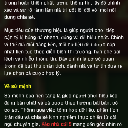
trung hoàn thiện chất lượng thông tin, lấy độ chính
xác và sự rõ ràng làm giá trị cốt lõi đối với mọi nội
dung chia sẻ.
Mục tiêu của thương hiệu là giúp người chơi tiếp
cận tỷ lệ bóng đá nhanh, đúng và dễ hiểu nhất. Chính
vì thế mà mỗi bảng kèo, mỗi dữ liệu đều được cập
nhật liên tục theo diễn biến thị trường, hạn chế sai
lệch và nhiễu thông tin. Đây chính là cơ sở quan
trọng để bet thủ phân tích, đánh giá và tự tin đưa ra
lựa chọn cá cược hợp lý.
Về sứ mệnh
Sứ mệnh của nền tảng là giúp người chơi hiểu kèo
đúng bản chất và cá cược theo hướng bài bản, có
cơ sở. Thông qua việc tổng hợp dữ liệu, phân tích
trận đấu và chia sẻ kinh nghiệm thực chiến từ đội
ngũ chuyên gia,
Kèo nhà cái 5
mang đến góc nhìn rõ