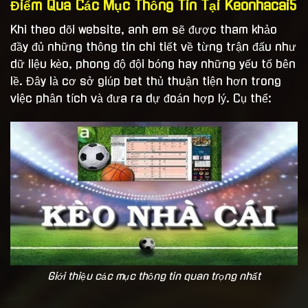
Điểm Qua Các Mục Thông Tin Tại Keonhacai5
Khi theo dõi website, anh em sẽ được tham khảo
đầy đủ những thông tin chi tiết về từng trận đấu như
dữ liệu kèo, phong độ đội bóng hay những yếu tố bên
lề. Đây là cơ sở giúp bet thủ thuận tiện hơn trong
việc phân tích và đưa ra dự đoán hợp lý. Cụ thể:
Giới thiệu các mục thông tin quan trọng nhất