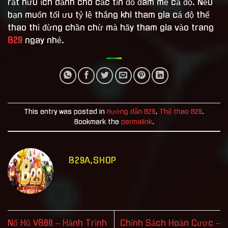
rất hữu ích dành cho các tín đồ đam mê cá độ. Nếu
bạn muốn tối ưu tỷ lệ thắng khi tham gia cá độ thể
thao thì đừng chần chừ mà hãy tham gia vào trang
B29
ngay nhé.
This entry was posted in
Hướng dẫn B29
,
Thể thao B29
.
Bookmark the
permalink
.
B29A,SHOP
Nổ Hũ VB88 – Hành Trình
Chính Sách Hoàn Cược –