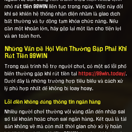
nhỏ
rút tiền 99WIN
liên tục trong ngày. Việc này đôi
khi sẽ khiến hệ thống nhận diện nhầm là giao dịch
bất thường và tự động tạm khóa chức năng. Nếu
cần một khoản lớn, hãy gộp lại một lần cho tiện lợi
và an toàn hơn.
Những Vấn Đề Hội Viên Thường Gặp Phải Khi
Rút Tiền 99WIN
Trong quá trình hỗ trợ người chơi, có một số lỗi phổ
biến thường gặp khi rút tiền tại
https://99win.today/
.
Dưới đây là những trường hợp tiêu biểu và cách xử
lý phù hợp nhất để không bị loay hoay.
Lỗi điền không đúng thông tin ngân hàng
Nhiều người chơi thường vội vàng dẫn đến nhập sai
số tài khoản hoặc chọn sai ngân hàng. Kết quả là tài
sản không về mà còn mất thời gian chờ xử lý hoàn