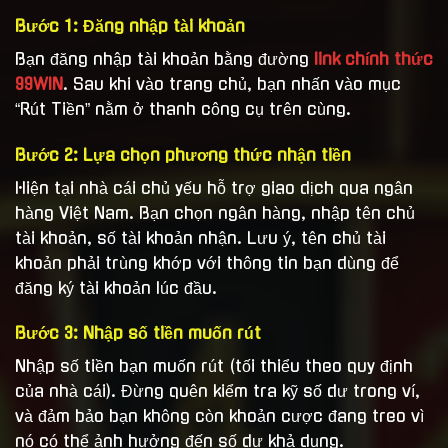
Bước 1: Đăng nhập tài khoản
Bạn đăng nhập tài khoản bằng đường
link chính thức
99WIN
. Sau khi vào trang chủ, bạn nhấn vào mục
“Rút Tiền” nằm ở thanh công cụ trên cùng.
Bước 2: Lựa chọn phương thức nhận tiền
Hiện tại nhà cái chủ yếu hỗ trợ giao dịch qua ngân
hàng Việt Nam. Bạn chọn ngân hàng, nhập tên chủ
tài khoản, số tài khoản nhận. Lưu ý, tên chủ tài
khoản phải trùng khớp với thông tin bạn dùng để
đăng ký tài khoản lúc đầu.
Bước 3: Nhập số tiền muốn rút
Nhập số tiền bạn muốn rút (tối thiểu theo quy định
của nhà cái). Đừng quên kiểm tra kỹ số dư trong ví,
và đảm bảo bạn không còn khoản cược đang treo vì
nó có thể ảnh hưởng đến số dư khả dụng.