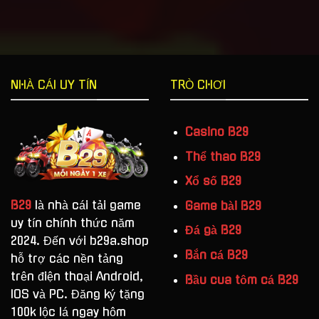
NHÀ CÁI UY TÍN
TRÒ CHƠI
Casino B29
Thể thao B29
Xổ số B29
B29
là nhà cái tải game
Game bài B29
uy tín chính thức năm
Đá gà B29
2024. Đến với b29a.shop
Bắn cá B29
hỗ trợ các nền tảng
trên điện thoại Android,
Bầu cua tôm cá B29
IOS và PC. Đăng ký tặng
100k lộc lá ngay hôm