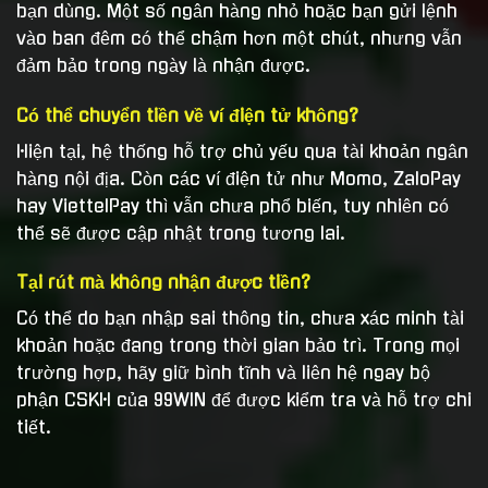
bạn dùng. Một số ngân hàng nhỏ hoặc bạn gửi lệnh
vào ban đêm có thể chậm hơn một chút, nhưng vẫn
đảm bảo trong ngày là nhận được.
Có thể chuyển tiền về ví điện tử không?
Hiện tại, hệ thống hỗ trợ chủ yếu qua tài khoản ngân
hàng nội địa. Còn các ví điện tử như Momo, ZaloPay
hay ViettelPay thì vẫn chưa phổ biến, tuy nhiên có
thể sẽ được cập nhật trong tương lai.
Tại rút mà không nhận được tiền?
Có thể do bạn nhập sai thông tin, chưa xác minh tài
khoản hoặc đang trong thời gian bảo trì. Trong mọi
trường hợp, hãy giữ bình tĩnh và liên hệ ngay bộ
phận CSKH của 99WIN để được kiểm tra và hỗ trợ chi
tiết.