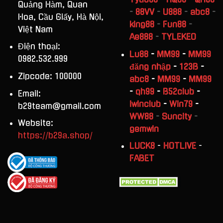
Quảng Hàm, Quan
-
88VV
-
U888
-
abc8
-
Hoa, Cầu Giấy, Hà Nội,
king88
-
Fun88
-
Việt Nam
Ae888
-
TYLEKEO
Điện thoại:
Lu88
-
MM99
-
MM99
0982.532.999
đăng nhập
-
123B
-
Zipcode: 100000
abc8
-
MM99
-
MM99
-
qh99
-
B52club
-
Email:
iwinclub
-
Win79
-
b29team@gmail.com
WW88
-
Suncity
-
Website:
gemwin
https://b29a.shop/
LUCK8
-
HOTLIVE
-
FABET