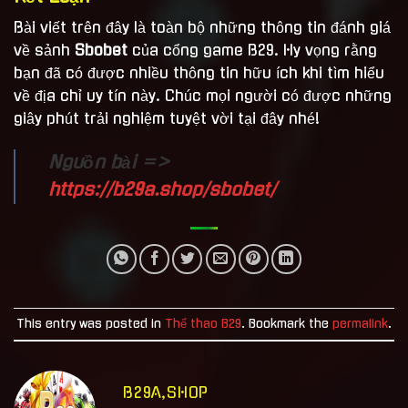
Bài viết trên đây là toàn bộ những thông tin đánh giá
về sảnh
Sbobet
của cổng game B29. Hy vọng rằng
bạn đã có được nhiều thông tin hữu ích khi tìm hiểu
về địa chỉ uy tín này. Chúc mọi người có được những
giây phút trải nghiệm tuyệt vời tại đây nhé!
Nguồn bài =>
https://b29a.shop/sbobet/
This entry was posted in
Thể thao B29
. Bookmark the
permalink
.
B29A,SHOP