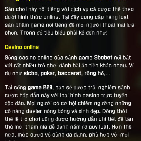
Sân chơi này nổi tiếng với dịch vụ cá cược thể thao
dưới hình thức online. Tại đây cung cấp hàng loạt
sản phẩm game nổi tiếng để mọi người thoải mái lựa
chọn. Trong đó tiêu biểu phải kể đến như:
Casino online
Sòng casino online của sảnh game
Sbobet
nổi bật
với rất nhiều trò chơi đánh bài ăn tiền khác nhau. Ví
dụ như
sicbo
,
poker
,
baccarat
,
rồng hổ
,…
Tại cổng
game B29
, bạn sẽ được trải nghiệm sảnh
cược hấp dẫn này với loại hình casino trực tuyến
độc đáo. Mọi người có cơ hội chiêm ngưỡng những
cô nàng dealer nóng bỏng và xinh đẹp. Đồng thời
thể lệ trò chơi cũng được hướng dẫn chi tiết để tân
thủ mới tham gia dễ dàng nắm rõ quy luật. Hơn thế
nữa, mức cược vô cùng đa dạng, phù hợp với mọi